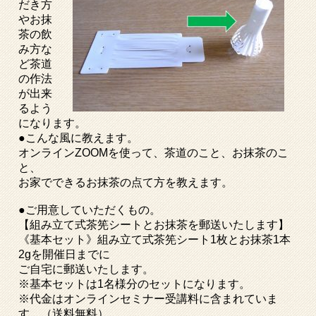
だき方
やお抹
茶の飲
み方な
ど茶道
の作法
が出来
るよう
になります。
●こんな風に教えます。
オンラインZOOMを使って、茶道のこと、お抹茶のこ
と、
お家でできるお抹茶の点て方を教えます。
●ご用意していただくもの。
【組み立て式茶筅シートとお抹茶を郵送いたします】
《基本セット》組み立て式茶筅シート1枚とお抹茶1本
2gを開催日までに
ご自宅に郵送いたします。
※基本セットは1名様分のセットになります。
※代金はオンラインセミナー受講料に含まれていま
す。（送料無料）