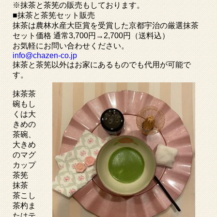
※抹茶と茶筅の販売もしております。
■抹茶と茶筅セット販売
抹茶は農林水産大臣賞を受賞した京都宇治の厳選抹茶
セット価格 通常3,700円→2,700円（送料込）
お気軽にお問い合わせください。
info@chazen-co.jp
抹茶と茶筅以外はお家にあるものでも代用が可能で
す。
抹茶茶
碗もし
くは大
きめの
茶碗、
大きめ
のマグ
カップ
茶筅
抹茶
茶こし
茶杓ま
たはテ