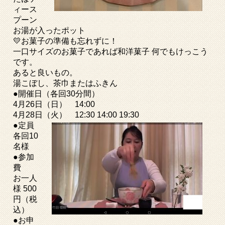
ィース
プーン
お湯が入ったポット
💛お菓子の準備も忘れずに！
一口サイズのお菓子であれば和洋菓子 何でもけっこう
です。
あると良いもの。
湯こぼし、茶巾またはふきん
●開催日（各回30分間）
4月26日（日） 14:00
4月28日（火） 12:30 14:00 19:30
●定員
各回10
名様
●参加
費
お一人
様 500
円（税
込）
●お申