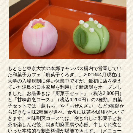
もともと東京大学の本郷キャンパス構内で営業してい
た和菓子カフェ「廚菓子くろぎ」。
2021
年
4
月現在は
大学の入場規制に伴い休業中ですが、最初に店を構え
ていた湯島の日本家屋を利用して新店舗をオープンし
ました。お品書きは「廚菓子セット」（税込
2,800
円）
と「甘味割烹コース」（税込
4,200
円）の
2
種類。廚菓
子セットでは「蕨もち」や「おぜんざい」など
5
種類か
ら好きな甘味
2
種類が選べ、食後に抹茶や珈琲がついて
きます。甘味割烹コースでは、突き出しに和菓子とお
茶を楽しんだ後、焼き胡麻豆腐や赤飯、牛しぐれ煮と
いった本格的な割烹料理が堪能できます。（メニュー