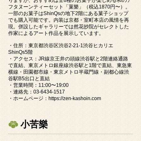
りますが、おすすめは全
8
種のお菓子が楽しめる和のア
フタヌーンティーセット「菓樂」（税込
1870
円〜）。
一部のお菓子は
ShinQs
の地下
2
階にある菓子ショップ
でも購入可能です。内装は京都・室町本店の風情を再
現。併設したギャラリーでは然花抄院がセレクトした
作家によるアート作品を展示しています。
・住所：東京都渋谷区渋谷
2-21-1
渋谷ヒカリエ
ShinQs5
階
・アクセス：
JR
線京王井の頭線渋谷駅と
2
階連絡通路
で直結、東京メトロ銀座線渋谷駅と
1
階で直結、東急東
横線・田園都市線・東京メトロ半蔵門線・副都心線渋
谷駅
B5
出口と直結
・営業時間：
11:00
〜
19:00
・連絡先：
03-6434-1517
・ホームページ：
https://zen-kashoin.com
小苦樂