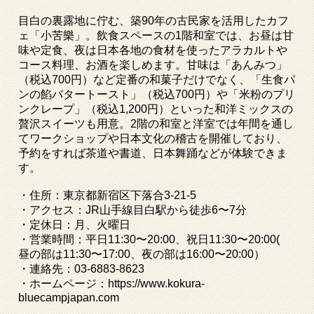
目白の裏露地に佇む、築
90
年の古民家を活用したカフ
ェ「小苦樂」。飲食スペースの
1
階和室では、お昼は甘
味や定食、夜は日本各地の食材を使ったアラカルトや
コース料理、お酒を楽しめます。甘味は「あんみつ」
（税込
700
円）など定番の和菓子だけでなく、「生食パ
ンの餡バタートースト」（税込
700
円）や「米粉のプリ
ンクレープ」（税込
1,200
円）といった和洋ミックスの
贅沢スイーツも用意。
2
階の和室と洋室では年間を通し
てワークショップや日本文化の稽古を開催しており、
予約をすれば茶道や書道、日本舞踊などが体験できま
す。
・住所：東京都新宿区下落合
3-21-5
・アクセス：
JR
山手線目白駅から徒歩
6
〜
7
分
・定休日：月、火曜日
・営業時間：平日
11:30
〜
20:00
、祝日
11:30
〜
20:00(
昼の部は
11:30
〜
17:00
、夜の部は
16:00
〜
20:00
）
・連絡先：
03-6883-8623
・ホームページ：
https://www.kokura-
bluecampjapan.com