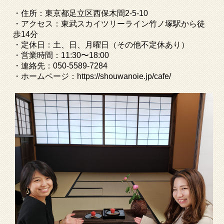
・住所：東京都足立区西保木間
2-5-10
・アクセス：東武スカイツリーライン竹ノ塚駅から徒
歩
14
分
・定休日：土、日、月曜日（その他不定休あり）
・営業時間：
11:30
〜
18:00
・連絡先：
050-5589-7284
・ホームページ：
https://shouwanoie.jp/cafe/