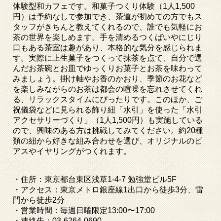
体験型和カフェです。和菓子つくり体験（
1
人
1,500
円）は予約なしで参加でき、茶道が初めての方でもス
タッフがきちんと教えてくれるので、誰でも気軽にお
茶の世界を楽しめます。手を清めるつくばいやにじり
口もある茶室は趣があり、本格的な気分を感じられま
す。実際に上生菓子をつくって抹茶を点て、自分で選
んだお茶碗とお皿でゆっくりお菓子とお茶を味わって
みましょう。掛け軸やお香のかおり、季節のお花など
を楽しみながらのお茶は都会の喧噪を忘れさせてくれ
る、リラックスタイムにぴったりです。このほか、ご
祝儀袋などに見られる飾り紐「水引」を使った「水引
アクセサリーづくり」（
1
人
1,500
円）も実施している
ので、興味のある方は挑戦してみてください。約
20
種
類の紐から好きな組み合わせを選び、オリジナルのピ
アスやイヤリングがつくれます。
・住所：東京都台東区浅草
1-4-7
勉強堂ビル
5F
・アクセス：東京メトロ銀座線
1
出口から徒歩
3
分、雷
門から徒歩
2
分
・営業時間：毎週日曜限定
13:00
〜
17:00
・連絡先：
03-6264-0690