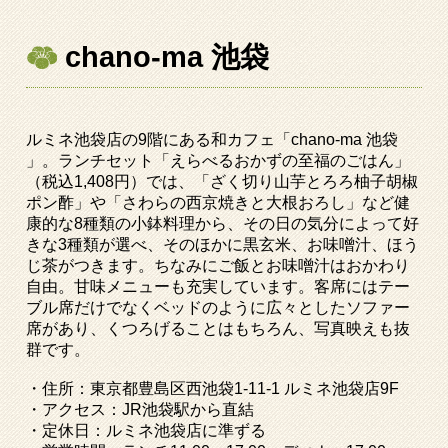
chano-ma 池袋
ルミネ池袋店の
9
階にある和カフェ「
chano-ma
池袋
」。ランチセット「えらべるおかずの至福のごはん」
（税込
1,408
円）では、「ざく切り山芋とろろ柚子胡椒
ポン酢」や「さわらの西京焼きと大根おろし」など健
康的な
8
種類の小鉢料理から、その日の気分によって好
きな
3
種類が選べ、そのほかに黒玄米、お味噌汁、ほう
じ茶がつきます。ちなみにご飯とお味噌汁はおかわり
自由。甘味メニューも充実しています。客席にはテー
ブル席だけでなくベッドのように広々としたソファー
席があり、くつろげることはもちろん、写真映えも抜
群です。
・住所：東京都豊島区西池袋
1-11-1
ルミネ池袋店
9F
・アクセス：
JR
池袋駅から直結
・定休日：ルミネ池袋店に準ずる