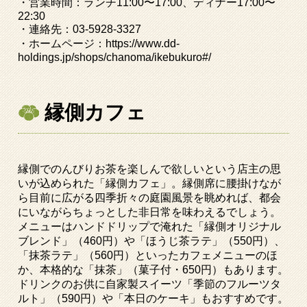
・営業時間：ランチ
11:00
〜
17:00
、ディナー
17:00
〜
22:30
・連絡先：
03-5928-3327
・ホームページ：
https://www.dd-
holdings.jp/shops/chanoma/ikebukuro#/
縁側カフェ
縁側でのんびりお茶を楽しんで欲しいという店主の思
いが込められた「縁側カフェ」。縁側席に腰掛けなが
ら目前に広がる四季折々の庭園風景を眺めれば、都会
にいながらちょっとした非日常を味わえるでしょう。
メニューはハンドドリップで淹れた「縁側オリジナル
ブレンド」（
460
円）や「ほうじ茶ラテ」（
550
円）、
「抹茶ラテ」（
560
円）といったカフェメニューのほ
か、本格的な「抹茶」（菓子付・
650
円）もあります。
ドリンクのお供に自家製スイーツ「季節のフルーツタ
ルト」（
590
円）や「本日のケーキ」もおすすめです。