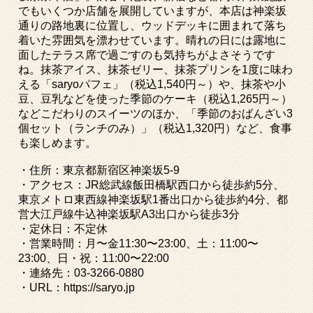
でもいくつか店舗を展開していますが、本店は神楽坂
通りの路地裏に位置し、ウッドデッキに囲まれて落ち
着いた雰囲気を漂わせています。晴れの日には露地に
面したテラス席で過ごすのも気持ちがよさそうです
ね。抹茶アイス、抹茶ゼリー、抹茶プリンを
1
度に味わ
える「
saryo
パフェ」（税込
1,540
円～）や、抹茶や小
豆、豆乳などを使った季節のケーキ（税込
1,265
円～）
などこだわりのスイーツのほか、「季節のおばんざい
3
個セット（ランチのみ）」（税込
1,320
円）など、食事
も楽しめます。
・住所：東京都新宿区神楽坂
5-9
・アクセス：
JR
総武線飯田橋駅西口から徒歩約
5
分、
東京メトロ東西線神楽坂駅
1
番出口から徒歩約
4
分、都
営大江戸線牛込神楽坂駅
A3
出口から徒歩
3
分
・定休日：不定休
・営業時間：月〜金
11:30
〜
23:00
、土：
11:00
〜
23:00
、日・祝：
11:00
〜
22:00
・連絡先：
03-3266-0880
・
URL
：
https://saryo.jp