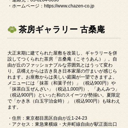
・ホームページ：
https://www.chazen-co.jp
茶房ギャラリー 古桑庵
大正末期に建てられた屋敷を改装し、ギャラリーを併
設してつくられた茶房「古桑庵（こそうあん）」。自
由が丘のファッショナブルな雰囲気とはうって変わ
り、店構えからは古き良き日本家屋の佇まいが感じら
れます。お座敷からは美しい庭園が一望できますよ。
メニューには「抹茶（和菓子付）」（税込
900
円）や
「抹茶白玉ぜんざい」（税込
1,000
円）、「あんみつ」
（税込
900
円）といった和のスイーツが勢揃い。夏限定
で「かき氷（白玉宇治金時）」（税込
900
円）も味わえ
ます。
・住所：東京都目黒区自由が丘
1-24-23
・アクセス：東急東横線・大井町線自由が駅正面出口