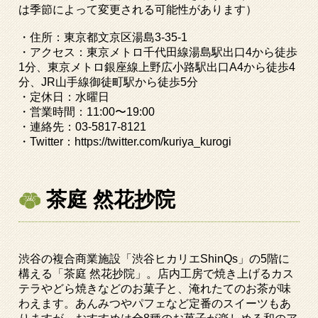
は季節によって変更される可能性があります）
・住所：東京都文京区湯島
3-35-1
・アクセス：東京メトロ千代田線湯島駅出口
4
から徒歩
1
分、東京メトロ銀座線上野広小路駅出口
A4
から徒歩
4
分、
JR
山手線御徒町駅から徒歩
5
分
・定休日：水曜日
・営業時間：
11:00
〜
19:00
・連絡先：
03-5817-8121
・
Twitter
：
https://twitter.com/kuriya_kurogi
茶庭 然花抄院
渋谷の複合商業施設「渋谷ヒカリエ
ShinQs
」の
5
階に
構える「茶庭 然花抄院」。店内工房で焼き上げるカス
テラやどら焼きなどのお菓子と、淹れたてのお茶が味
わえます。あんみつやパフェなど定番のスイーツもあ