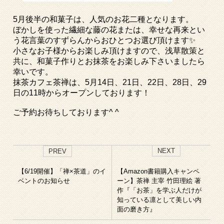
5月後半の和菓子は、人気のお花二種となります。
ぼかしを使った繊細な藤の花または、幸せな再来とい
う花言葉のすずらんからおひとつお選び頂けます✨
小さなお子様からお楽しみ頂けますので、浅草散策と
共に、和菓子作りとお抹茶をお楽しみ下さいましたら
幸いです。
抹茶カフェ茶禅は、5月14日、21日、22日、28日、29
日の11時からオープンしております！
ご予約お待ちしております^ ^
NEXT
PREV
【6/19開催】「禅×茶道」のイ
【Amazon書籍購入キャンペ
ベントのお知らせ
ーン】茶禅 主宰 竹田理絵 著
作『「お茶」を学ぶ人だけが
知っている凛として美しい内
面の磨き方』