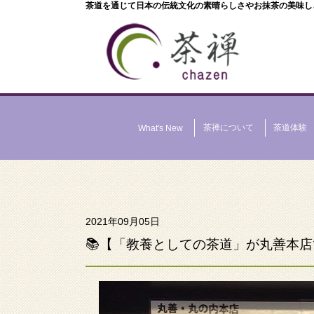
茶道を通じて日本の伝統文化の素晴らしさやお抹茶の美味し
茶禅について
茶道体験
What's New
2021年09月05日
📚【「教養としての茶道」が丸善本店