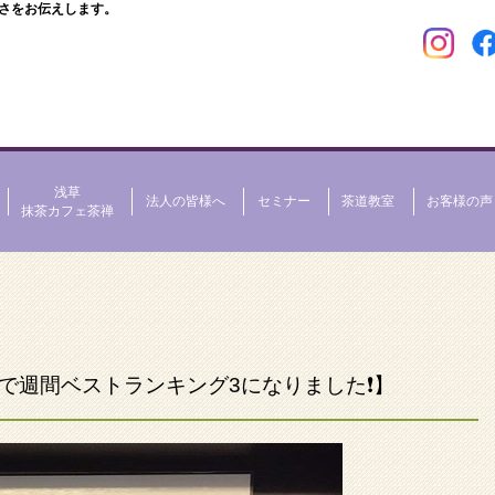
さをお伝えします。
浅草
法人の皆様へ
セミナー
茶道教室
お客様の声
抹茶カフェ茶禅
で週間ベストランキング3になりました❗️】